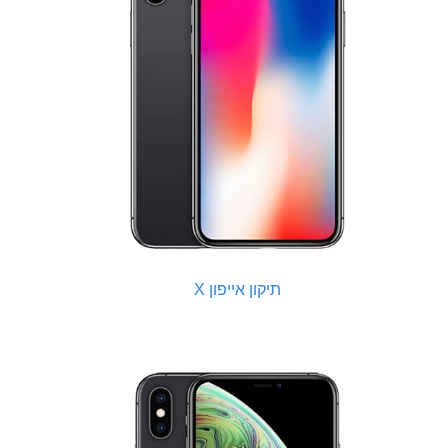
תיקון אייפון X