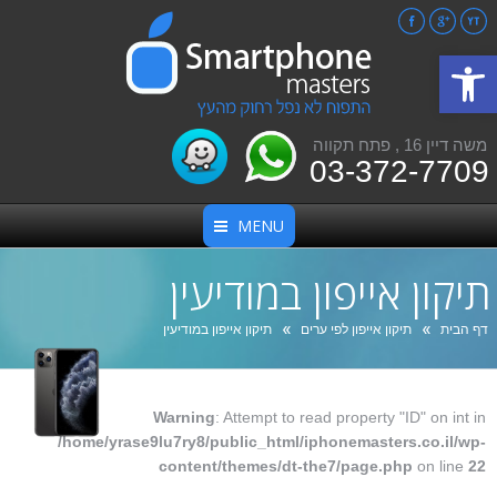
Facebook
Google+
YouTube
פתח סרגל נגישות
משה דיין 16 , פתח תקווה
03-372-7709
MENU
תיקון אייפון במודיעין
אתה כאן:
דף הבית
תיקון אייפון לפי ערים
תיקון אייפון במודיעין
Warning
: Attempt to read property "ID" on int in
/home/yrase9lu7ry8/public_html/iphonemasters.co.il/wp-
content/themes/dt-the7/page.php
on line
22