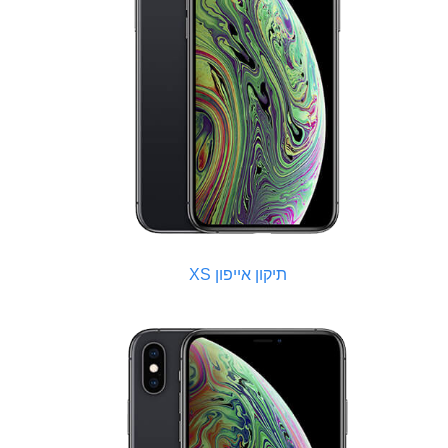
תיקון אייפון XS