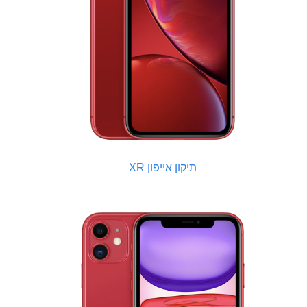
תיקון אייפון XR