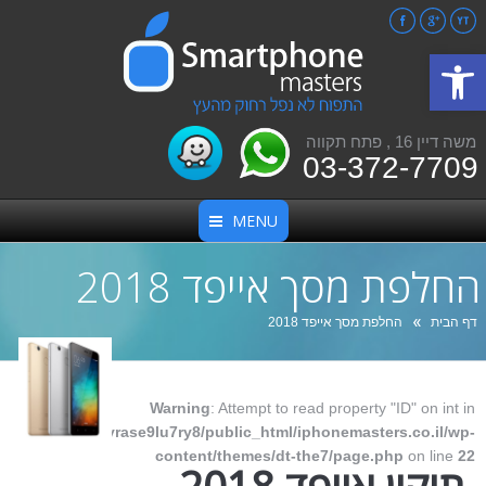
Facebook
Google+
YouTube
פתח סרגל נגישות
משה דיין 16 , פתח תקווה
03-372-7709
MENU
החלפת מסך אייפד 2018
אתה כאן:
דף הבית
החלפת מסך אייפד 2018
Warning
: Attempt to read property "ID" on int in
/home/yrase9lu7ry8/public_html/iphonemasters.co.il/wp-
content/themes/dt-the7/page.php
on line
22