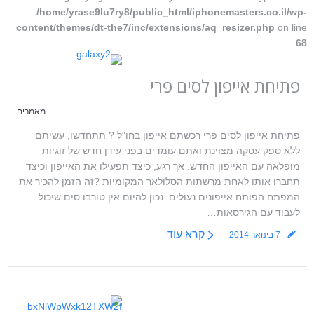
/home/yrase9lu7ry8/public_html/iphonemasters.co.il/wp-
content/themes/dt-the7/inc/extensions/aq_resizer.php
on line
68
פתיחת אייפון לסים פרי
מאמרים
פתיחת אייפון לסים פרי רכשתם אייפון בחו"ל ? תתחדשו, עשיתם
ללא ספק עסקה מצוינת ואתם עומדים בפני עידן חדש של זוגיות
מופלאה עם האייפון החדש. אך רגע, כיצד תפעילו את האייפון וכיצד
תחברו אותו לאחת מרשתות הסלולאר המקומיות ?זה הזמן להכיר את
המפתח הפותח אייפונים נעולים. נכון להיום אין טורבו סים שיכול
לעבוד עם הגירסאות…
קרא עוד
7 בינואר 2014