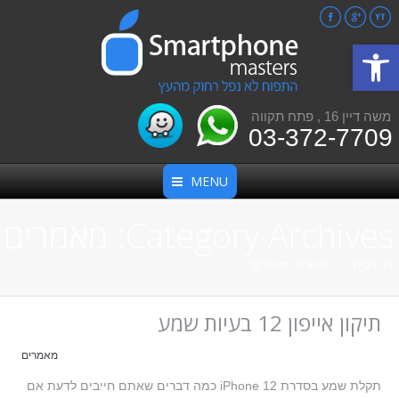
Facebook
Google+
YouTube
פתח סרגל נגישות
משה דיין 16 , פתח תקווה
03-372-7709
MENU
Category Archives:
מאמרים
אתה כאן:
דף הבית
קטגוריה "מאמרים"
תיקון אייפון 12 בעיות שמע
מאמרים
תקלת שמע בסדרת iPhone 12 כמה דברים שאתם חייבים לדעת אם