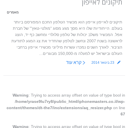
תיקונים לאייפון
מאמרים
תיקונים לאייפון אייפון הוא מכשיר הטלפון החכם המפורסם ביותר
בעולם. הייחודיות שלו היא מסך מגע מסוג "מולטי-טאץ'" של חברת
אפל. המכשיר משלב יכולות של טלפון סלולרי ומחשב כף יד, הוצג
לראשונה בשנת 2007 ונחשב לטלפון שהחדיר את צג המגע לתודעת
הציבור. לאורך השנים נמכרו עשרות מיליוני מכשירי אייפון ברחבי
העולם ובישראל יש למעלה מ-150,000 מבוגרים…
קרא עוד
23 בינואר 2014
Warning
: Trying to access array offset on value of type bool in
/home/yrase9lu7ry8/public_html/iphonemasters.co.il/wp-
content/themes/dt-the7/inc/extensions/aq_resizer.php
on line
67
Warning
: Trying to access array offset on value of type bool in