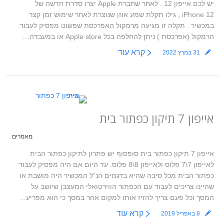
יש לכם אייפון 12 . לאחר שחברת Apple יצרו סדרת חדשה של
iPhone 12 , גילו תקלת שמע אוזן שנוצרת לאחר שימוש זמן קצר
במכשיר . תקלה זו מגיעה מרמקול האפרכסת שפשוט מפסיק לעבוד.
הרמקול (אפרכסת ) ניתן להחלפה בכל Apple store או במעבדה…
קרא עוד
31 במרץ 2022
אייפון 7 תיקון כפתור בית
מאמרים
אייפון 7 תיקון כפתור בית סופסוף יש פתרון לתיקון כפתור הבית
לאייפון 7\7 פלוס ולאייפון 8\8 פלוס. עד היום אם היה מפסיק לעבוד
כפתור הבית מכל סיבה שהיא בדגמים הנ”ל המכשיר היה מושבת או
שהיינו צריכים לעבוד עם הכפתור הווירטואלי המעצבן שיושב על
המסך וכל פעם צריך להזיז אותו למקום אחר במסך כי הוא מפריע…
קרא עוד
8 באפריל 2019