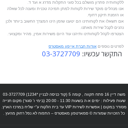
ללקוחותיה פתרון מושלם בכל סוגי התקלות מדרג א ועד ד.
אנו מנהלים מוקד שירות לקוחות למתן תמיכה טכנית ומענה לכל שאלה
או הזמנת תיקון דחוף.
אם תשאלו את לקוחותינו הם יטענו שזמן הינו המצרך החשוב ביותר ולכן
נהנים לקבל שירות מאתנו.
הצטרפו לקהל לקוחותינו ותיהנו עוד היום משירות אמין, מהיר ומקצועי.
לפרטים נוספים
אודות חברת אייפון מאסטרס
התקשר עכשיו:
03-3727709
משה דיין 16 פתח תקווה , קומה 5 (קוד כניסה לבניין *1234) 03-3727709
שעות פעילות : ימים א-ה בשעות 11:30 - 20:00 (בימי ו' סגור) מקום חנייה
מסודר במקום | אפשרות לשירות VIP עד בית הלקוח ע"י שליח במרכז הארץ.
כל הזכויות שמורות © סמארטפון מאסטרס – התפוח לא נפל רחוק מהעץ .