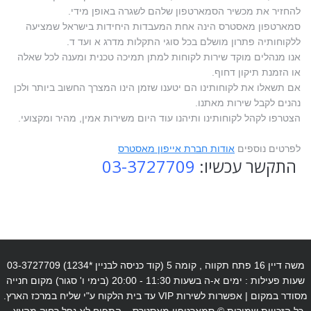
להחזיר את מכשיר הסמארטפון שלהם לשגרה באופן מידי.
סמארטפון מאסטרס הינה אחת המעבדות היחידות בישראל שמציעה
ללקוחותיה פתרון מושלם בכל סוגי התקלות מדרג א ועד ד.
אנו מנהלים מוקד שירות לקוחות למתן תמיכה טכנית ומענה לכל שאלה
או הזמנת תיקון דחוף.
אם תשאלו את לקוחותינו הם יטענו שזמן הינו המצרך החשוב ביותר ולכן
נהנים לקבל שירות מאתנו.
הצטרפו לקהל לקוחותינו ותיהנו עוד היום משירות אמין, מהיר ומקצועי.
לפרטים נוספים
אודות חברת אייפון מאסטרס
התקשר עכשיו:
03-3727709
משה דיין 16 פתח תקווה , קומה 5 (קוד כניסה לבניין *1234) 03-3727709
שעות פעילות : ימים א-ה בשעות 11:30 - 20:00 (בימי ו' סגור) מקום חנייה
מסודר במקום | אפשרות לשירות VIP עד בית הלקוח ע"י שליח במרכז הארץ.