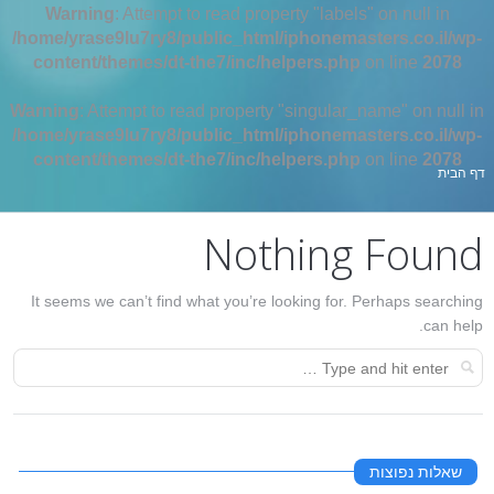
Warning
: Attempt to read property "labels" on null in
/home/yrase9lu7ry8/public_html/iphonemasters.co.il/wp-
content/themes/dt-the7/inc/helpers.php
on line
2078
Warning
: Attempt to read property "singular_name" on null in
/home/yrase9lu7ry8/public_html/iphonemasters.co.il/wp-
content/themes/dt-the7/inc/helpers.php
on line
2078
אתה כאן:
דף הבית
Nothing Found
It seems we can’t find what you’re looking for. Perhaps searching
can help.
שאלות נפוצות