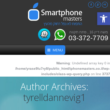
Facebook
Google+
YouTube
פתח סרגל נגישות
משה דיין 16 , פתח תקווה
03-372-7709
MENU
Warning
: Undefined array key 0 in
/home/yrase9lu7ry8/public_html/iphonemasters.co.il/wp-
includes/class-wp-query.php
on line
3737
Author Archives:
tyrelldannevig1