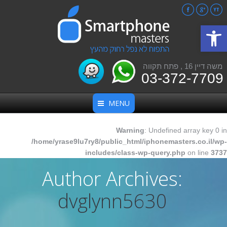
Facebook
Google+
YouTube
פתח סרגל נגישות
משה דיין 16 , פתח תקווה
03-372-7709
MENU
Warning
: Undefined array key 0 in
/home/yrase9lu7ry8/public_html/iphonemasters.co.il/wp-
includes/class-wp-query.php
on line
3737
Author Archives:
dvglynn5630