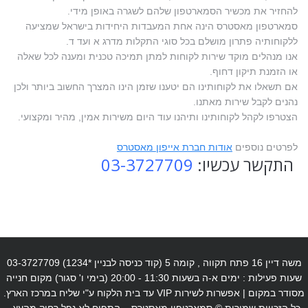
להחזיר את מכשיר הסמארטפון שלהם לשגרה באופן מידי.
סמארטפון מאסטרס הינה אחת המעבדות היחידות בישראל שמציעה
ללקוחותיה פתרון מושלם בכל סוגי התקלות מדרג א ועד ד.
אנו מנהלים מוקד שירות לקוחות למתן תמיכה טכנית ומענה לכל שאלה
או הזמנת תיקון דחוף.
אם תשאלו את לקוחותינו הם יטענו שזמן הינו המצרך החשוב ביותר ולכן
נהנים לקבל שירות מאתנו.
הצטרפו לקהל לקוחותינו ותיהנו עוד היום משירות אמין, מהיר ומקצועי.
לפרטים נוספים
אודות חברת אייפון מאסטרס
התקשר עכשיו:
03-3727709
משה דיין 16 פתח תקווה , קומה 5 (קוד כניסה לבניין *1234) 03-3727709
שעות פעילות : ימים א-ה בשעות 11:30 - 20:00 (בימי ו' סגור) מקום חנייה
מסודר במקום | אפשרות לשירות VIP עד בית הלקוח ע"י שליח במרכז הארץ.