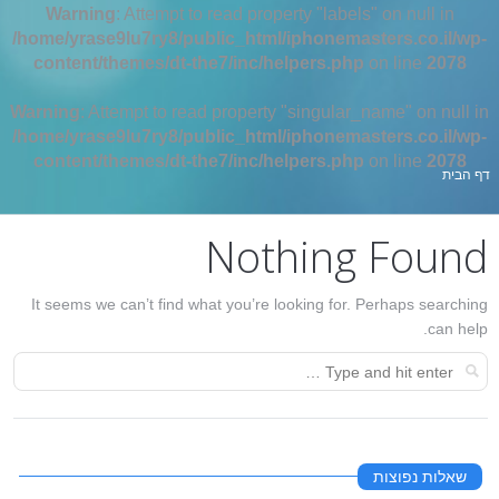
Warning
: Attempt to read property "labels" on null in
/home/yrase9lu7ry8/public_html/iphonemasters.co.il/wp-
content/themes/dt-the7/inc/helpers.php
on line
2078
Warning
: Attempt to read property "singular_name" on null in
/home/yrase9lu7ry8/public_html/iphonemasters.co.il/wp-
content/themes/dt-the7/inc/helpers.php
on line
2078
אתה כאן:
דף הבית
Nothing Found
It seems we can’t find what you’re looking for. Perhaps searching
can help.
שאלות נפוצות