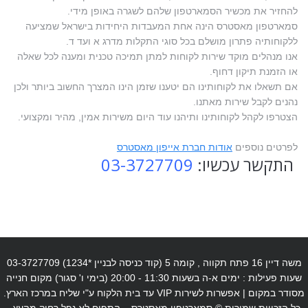
להחזיר את מכשיר הסמארטפון שלהם לשגרה באופן מידי.
סמארטפון מאסטרס הינה אחת המעבדות היחידות בישראל שמציעה
ללקוחותיה פתרון מושלם בכל סוגי התקלות מדרג א ועד ד.
אנו מנהלים מוקד שירות לקוחות למתן תמיכה טכנית ומענה לכל שאלה
או הזמנת תיקון דחוף.
אם תשאלו את לקוחותינו הם יטענו שזמן הינו המצרך החשוב ביותר ולכן
נהנים לקבל שירות מאתנו.
הצטרפו לקהל לקוחותינו ותיהנו עוד היום משירות אמין, מהיר ומקצועי.
לפרטים נוספים
אודות חברת אייפון מאסטרס
התקשר עכשיו:
03-3727709
משה דיין 16 פתח תקווה , קומה 5 (קוד כניסה לבניין *1234) 03-3727709
שעות פעילות : ימים א-ה בשעות 11:30 - 20:00 (בימי ו' סגור) מקום חנייה
מסודר במקום | אפשרות לשירות VIP עד בית הלקוח ע"י שליח במרכז הארץ.