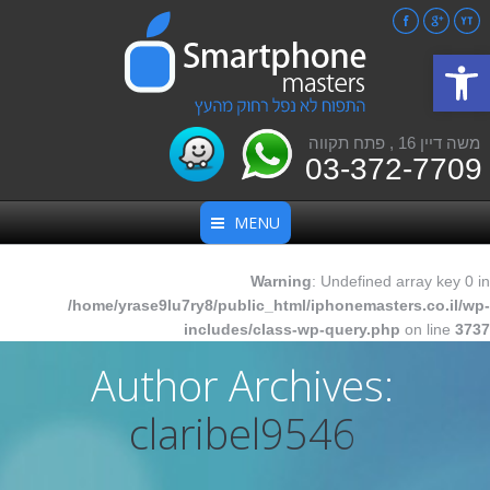
Facebook
Google+
YouTube
פתח סרגל נגישות
משה דיין 16 , פתח תקווה
03-372-7709
MENU
Warning
: Undefined array key 0 in
/home/yrase9lu7ry8/public_html/iphonemasters.co.il/wp-
includes/class-wp-query.php
on line
3737
Author Archives:
claribel9546