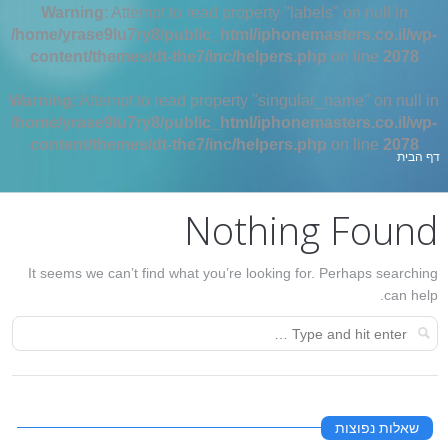
Warning
: Attempt to read property "labels" on null in
/home/yrase9lu7ry8/public_html/iphonemasters.co.il/wp-
content/themes/dt-the7/inc/helpers.php
on line
2078
Warning
: Attempt to read property "singular_name" on null in
/home/yrase9lu7ry8/public_html/iphonemasters.co.il/wp-
content/themes/dt-the7/inc/helpers.php
on line
2078
אתה כאן:
דף הבית
Nothing Found
It seems we can’t find what you’re looking for. Perhaps searching
can help.
שאלות נפוצות