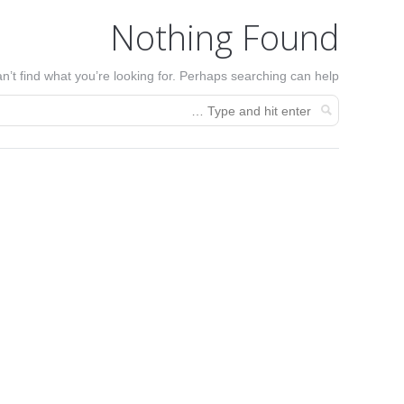
Nothing Found
n’t find what you’re looking for. Perhaps searching can help.
תהליך התיקון במעבדת סמארטפון מסאסטרס
כמה זמן אצטרך להיפרד מהמכשיר שלי בזמן התיקון ?
כדי לקבל הצעת מחיר לתיקון אני צריך לשלם כסף?
האם אני יכול לקבל שירות VIP עד הבית ?
האם אתם נותנים שירות באיזור גוש דן ?