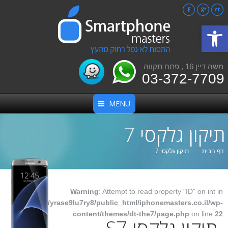
Facebook
Google+
YouTube
פתח סרגל נגישות
משה דיין 16 , פתח תקווה
03-372-7709
MENU
תיקון גלקסי 7
אתה כאן:
דף הבית
תיקון גלקסי 7
Warning
: Attempt to read property "ID" on int in
/home/yrase9lu7ry8/public_html/iphonemasters.co.il/wp-
content/themes/dt-the7/page.php
on line
22