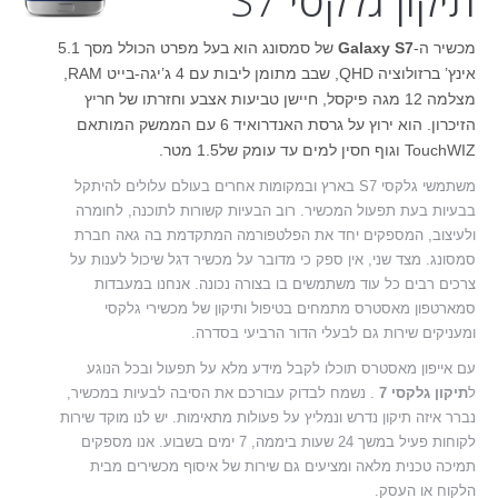
תיקון גלקסי S7
מכשיר ה-
Galaxy S7
של סמסונג הוא בעל מפרט הכולל מסך 5.1
אינץ’ ברזולוציה QHD, שבב מתומן ליבות עם 4 ג’יגה-בייט RAM,
מצלמה 12 מגה פיקסל, חיישן טביעות אצבע וחזרתו של חריץ
הזיכרון. הוא ירוץ על גרסת האנדרואיד 6 עם הממשק המותאם
TouchWIZ וגוף חסין למים עד עומק של1.5 מטר.
משתמשי גלקסי S7 בארץ ובמקומות אחרים בעולם עלולים להיתקל
בבעיות בעת תפעול המכשיר. רוב הבעיות קשורות לתוכנה, לחומרה
ולעיצוב, המספקים יחד את הפלטפורמה המתקדמת בה גאה חברת
סמסונג. מצד שני, אין ספק כי מדובר על מכשיר דגל שיכול לענות על
צרכים רבים כל עוד משתמשים בו בצורה נכונה. אנחנו במעבדות
סמארטפון מאסטרס מתמחים בטיפול ותיקון של מכשירי גלקסי
ומעניקים שירות גם לבעלי הדור הרביעי בסדרה.
עם אייפון מאסטרס תוכלו לקבל מידע מלא על תפעול ובכל הנוגע
ל
תיקון גלקסי 7
. נשמח לבדוק עבורכם את הסיבה לבעיות במכשיר,
נברר איזה תיקון נדרש ונמליץ על פעולות מתאימות. יש לנו מוקד שירות
לקוחות פעיל במשך 24 שעות ביממה, 7 ימים בשבוע. אנו מספקים
תמיכה טכנית מלאה ומציעים גם שירות של איסוף מכשירים מבית
הלקוח או העסק.