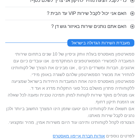
כדי לקבל הצעת מחיר לתיקון אני צריך לשלם כסף?
האם אני יכול לקבל שירות VIP עד הבית ?
האם אתם נותנים שירות באיזור גוש דן ?
מעבדת השירות הגדולה בישראל
סמארטפון מאסטרס בעלת וותק וניסיון של 10 שנים בתחום שירותי
המעבדה למכשירי הסמארטפונים המתקדמים. אנו עובדים כיום עם
ארגונים, חברות ומשרדים רבים , אנו מבינים את הצורך של לקוחותינו
להחזיר את מכשיר הסמארטפון שלהם לשגרה באופן מידי.
סמארטפון מאסטרס הינה אחת המעבדות היחידות בישראל שמציעה
ללקוחותיה פתרון מושלם בכל סוגי התקלות מדרג א ועד ד.
אנו מנהלים מוקד שירות לקוחות למתן תמיכה טכנית ומענה לכל שאלה
או הזמנת תיקון דחוף.
אם תשאלו את לקוחותינו הם יטענו שזמן הינו המצרך החשוב ביותר ולכן
נהנים לקבל שירות מאתנו.
הצטרפו לקהל לקוחותינו ותיהנו עוד היום משירות אמין, מהיר ומקצועי.
לפרטים נוספים
אודות חברת אייפון מאסטרס