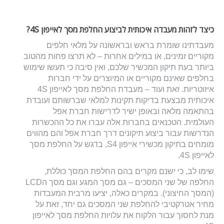
כיצד לזהות מעבדה איכותית לביצוע
החלפת מסך לאייפון
4S
?
מעבדתינו שומרת בראש ובראשונה על מלאי חלפים
מקוריים זמינים, או במילים אחרות – לא תרצו פחות מהטוב
ביותר בעת תיקון המכשיר שלכם, ואין סיבה כי תעשו שימוש
בחלפים שאינם מקוריים או המיוצרים על ידי חברות
איזוטריות. זאת ועוד – מעבדת החלפת מסך לאייפון 4S
איכותית מבצעת בדיקות תקינות למלאי שברשותם ועובדת
בהתאמה מלאה ובאופן ישיר לדרישות חברת אפל
העולמית. הטכנאים בחברות אלה עברו את כל ההכשרות
הנדרשות עבור ביצוע תיקונים דרך חברת אפל והם מהווים
מומחים בתיקון מכשירי אייפון S4, בדגש על החלפת מסך
לאייפון 4S.
שימו לב, כי ישנם מקרים בהם החלפת המסך כוללת,
החלפה של שני המסכים – גם מסך המגע וגם מסך הLCD
(המסך החיצוני). במקרים כאלה, יציעו מרבית המעבדות
מחיר אטרקטיבי להחלפת שני המסכים גם יחד, זאת על
מנת לחסוך עבור הלקוח את עלויות החלפת מסך לאייפון