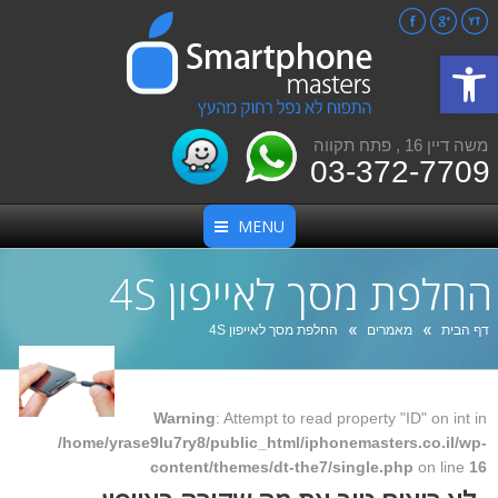
Facebook
Google+
YouTube
פתח סרגל נגישות
משה דיין 16 , פתח תקווה
03-372-7709
MENU
החלפת מסך לאייפון 4S
אתה כאן:
דף הבית
מאמרים
החלפת מסך לאייפון 4S
Warning
: Attempt to read property "ID" on int in
/home/yrase9lu7ry8/public_html/iphonemasters.co.il/wp-
content/themes/dt-the7/single.php
on line
16