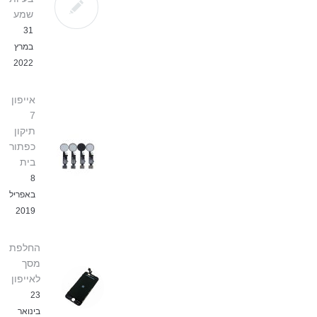
שמע
31
במרץ
2022
אייפון
7
תיקון
כפתור
בית
8
באפריל
2019
החלפת
מסך
לאייפון
23
בינואר