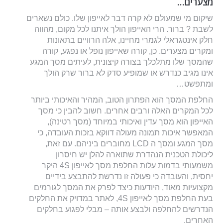
מצערים…
שיקום מי שמעולם לא קרה דבר לאייפון שלו. כולם נשארים
לשבת ? ברור. הרי האייפון הולך איתנו לכל מקום, מהווה
חלק אינטגראלי לגמרי מחיינו, אלה הרוויים בתאונות
ומקרים מצערים. כן, קורה שאייפון נופל או נפגע, קורה
שהמסך שלו מתלכלך בצורה קיצונית, לעיתים מסך המגע
אינו מגיב כנדרש או שמופיע סדק לא ברור שרק הולך
ומתפשט…
החלפת המסך הוא הפתרון הטוב, המהיר והאיכותי ביותר
לכל המקרים האלה ורבים אחרים. חשוב להבין כי מסך
האייפון הוא מסך עדין ואיכותי במיוחד (מסך רטינה),
המאפשר איכות תמונה מעולה דווקא בזכות העובדה, כי
מסך המגע ומסך ה LCD מחוברים ביניהם. עם זאת,
ליכולת הטכנית הנהדרת שתוארה להלן יש חיסרון
משמעותי בדמות עלות החלפת מסך לאייפון 4S היקר
יחסית, והעובדה כי פעולה זו נדרשת להתבצע בידיים
מקצועיות מאוד, היודעות כיצד לפרק את המסך לגורמים
בעת החלפת מסך לאייפון 4S, לאתר במדויק את החלקים
הנדרשים להחלפה ולבצע אותה – מבלי לפגוע בחלקים
האחרים.