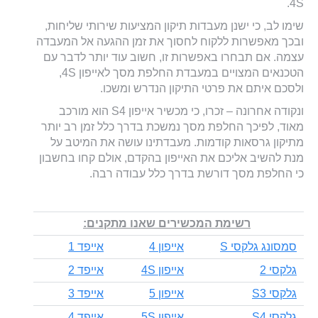
4S.
שימו לב, כי ישנן מעבדות תיקון המציעות שירותי שליחות,
ובכך מאפשרות ללקוח לחסוך את זמן ההגעה אל המעבדה
עצמה. אם תבחרו באפשרות זו, חשוב עוד יותר לדבר עם
הטכנאים המצויים במעבדת החלפת מסך לאייפון 4S,
ולסכם איתם את פרטי התיקון הנדרש ומשכו.
ונקודה אחרונה – זכרו, כי מכשיר אייפון S4 הוא מורכב
מאוד, לפיכך החלפת מסך נמשכת בדרך כלל זמן רב יותר
מתיקון גרסאות קודמות. מעבדתינו עושה את המיטב על
מנת להשיב אליכם את האייפון בהקדם, אולם קחו בחשבון
כי החלפת מסך דורשת בדרך כלל עבודה רבה.
רשימת המכשירים שאנו מתקנים:
סמסונג גלקסי S
אייפון 4
אייפד 1
גלקסי 2
אייפון 4S
אייפד 2
גלקסי S3
אייפון 5
אייפד 3
גלקסי S4
אייפון 5S
אייפד 4