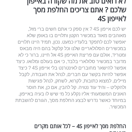
לא רואים טוב את מה שקורה באייפון
שלכם ? אתם צריכים
החלפת מסך
לאייפון
4S
יש לכם אייפון 4S ? אין ספק כי אתם חשים ברי מזל,
מאוהבים מאוד במכשיר הקטן ותלויים בו באופן שלא
יאפשר לכם לתפקד בלעדיו כמעט. נכון, תמיד היינו תלויים
במכשירים הסלולאריים שלנו וכל קלקול בהם היה מבאס
ומטריד, אולם עם פריצת האייפון 4S אל חיינו, ברור כי לא
מדובר במכשיר סלולארי בלבד, כי אם בעולם ומלואו. כיצד
אפשר להישאר מחוברים לאינטרנט בלי אייפון 4S ? כיצד
אפשר להיות בקשר עם חברים, לנהל את העבודה, לקבל
מיילים, למצוא כתובות, לקרוא, לשחק, לנהל פגישות
ולהקליט – והיד עוד נטויה. קל להבין, אם כן, את חוסר
האונים המשמעותי אליו נקלע כל מי שיש לו בעיה באייפון,
במיוחד כאשר נדרש לבצע החלפת מסך, הגורם להשבתת
המכשיר.
החלפת מסך לאייפון
4S
– לכל אותם מקרים