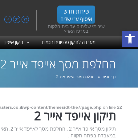
שירות חדש
איסוף ע"י שליח
ebook
Google+
YouTube
שירותי שליחים עד בית הלקוח
פתח סרגל נגישות
במרכז הארץ
מעבדה לתיקון טלפונים חכמים
תיקון אייפון
החלפת מסך אייפד אייר 2
אתה כאן:
דף הבית
החלפת מסך אייפד אייר 2
sters.co.il/wp-content/themes/dt-the7/page.php
on line
22
תיקון אייפד אייר 2
תיקון מסך
במעבדה בפתח תקווה .