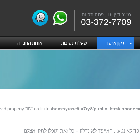
משה דיין 16 , פתח תקווה
Fac
03-372-7709
שאלות נפוצות
אודות החברה
תיקון אייפד
ead property "ID" on int in
/home/yrase9lu7ry8/public_html/iphonema
 אייפד אייר 2 , החלפת מסך לאייפד אייר 2, האייפד לא נטען , האייפד לא נדלק – כל זאת תוכלו לתקן אצלנו