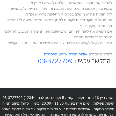
להחזיר את מכשיר הסמארטפון שלהם לשגרה באופן מידי.
סמארטפון מאסטרס הינה אחת המעבדות היחידות בישראל שמציעה
ללקוחותיה פתרון מושלם בכל סוגי התקלות מדרג א ועד ד.
אנו מנהלים מוקד שירות לקוחות למתן תמיכה טכנית ומענה לכל שאלה
או הזמנת תיקון דחוף.
אם תשאלו את לקוחותינו הם יטענו שזמן הינו המצרך החשוב ביותר ולכן
נהנים לקבל שירות מאתנו.
הצטרפו לקהל לקוחותינו ותיהנו עוד היום משירות אמין, מהיר ומקצועי.
לפרטים נוספים
אודות חברת אייפון מאסטרס
התקשר עכשיו:
03-3727709
משה דיין 16 פתח תקווה , קומה 5 (קוד כניסה לבניין *1234) 03-3727709
שעות פעילות : ימים א-ה בשעות 11:30 - 20:00 (בימי ו' סגור) מקום חנייה
מסודר במקום | אפשרות לשירות VIP עד בית הלקוח ע"י שליח במרכז הארץ.
כל הזכויות שמורות © סמארטפון מאסטרס – התפוח לא נפל רחוק מהעץ .