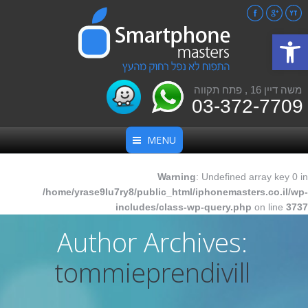
Facebook
Google+
YouTube
פתח סרגל נגישות
משה דיין 16 , פתח תקווה
03-372-7709
MENU
Warning
: Undefined array key 0 in
/home/yrase9lu7ry8/public_html/iphonemasters.co.il/wp-
includes/class-wp-query.php
on line
3737
Author Archives:
tommieprendivill