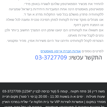
להחזיר את מכשיר הסמארטפון שלהם לשגרה באופן מידי.
סמארטפון מאסטרס הינה אחת המעבדות היחידות בישראל שמציעה
ללקוחותיה פתרון מושלם בכל סוגי התקלות מדרג א ועד ד.
אנו מנהלים מוקד שירות לקוחות למתן תמיכה טכנית ומענה לכל שאלה
או הזמנת תיקון דחוף.
אם תשאלו את לקוחותינו הם יטענו שזמן הינו המצרך החשוב ביותר ולכן
נהנים לקבל שירות מאתנו.
הצטרפו לקהל לקוחותינו ותיהנו עוד היום משירות אמין, מהיר ומקצועי.
לפרטים נוספים
אודות חברת אייפון מאסטרס
התקשר עכשיו:
03-3727709
משה דיין 16 פתח תקווה , קומה 5 (קוד כניסה לבניין *1234) 03-3727709
שעות פעילות : ימים א-ה בשעות 11:30 - 20:00 (בימי ו' סגור) מקום חנייה
מסודר במקום | אפשרות לשירות VIP עד בית הלקוח ע"י שליח במרכז הארץ.