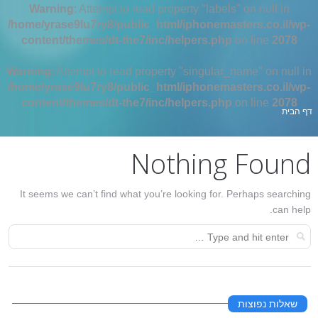
Warning
: Attempt to read property "labels" on null in
/home/yrase9lu7ry8/public_html/iphonemasters.co.il/wp-
content/themes/dt-the7/inc/helpers.php
on line
2078
Warning
: Attempt to read property "singular_name" on null in
/home/yrase9lu7ry8/public_html/iphonemasters.co.il/wp-
content/themes/dt-the7/inc/helpers.php
on line
2078
אתה כאן:
דף הבית
Nothing Found
It seems we can’t find what you’re looking for. Perhaps searching
can help.
שאלות נפוצות