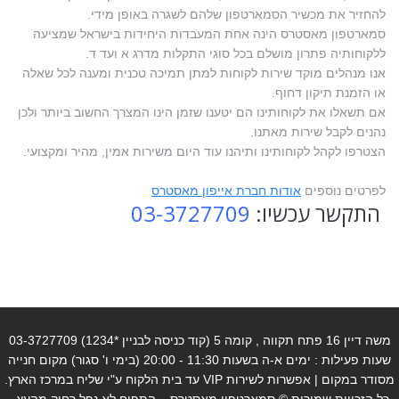
להחזיר את מכשיר הסמארטפון שלהם לשגרה באופן מידי.
סמארטפון מאסטרס הינה אחת המעבדות היחידות בישראל שמציעה
ללקוחותיה פתרון מושלם בכל סוגי התקלות מדרג א ועד ד.
אנו מנהלים מוקד שירות לקוחות למתן תמיכה טכנית ומענה לכל שאלה
או הזמנת תיקון דחוף.
אם תשאלו את לקוחותינו הם יטענו שזמן הינו המצרך החשוב ביותר ולכן
נהנים לקבל שירות מאתנו.
הצטרפו לקהל לקוחותינו ותיהנו עוד היום משירות אמין, מהיר ומקצועי.
לפרטים נוספים
אודות חברת אייפון מאסטרס
התקשר עכשיו:
03-3727709
משה דיין 16 פתח תקווה , קומה 5 (קוד כניסה לבניין *1234) 03-3727709
שעות פעילות : ימים א-ה בשעות 11:30 - 20:00 (בימי ו' סגור) מקום חנייה
מסודר במקום | אפשרות לשירות VIP עד בית הלקוח ע"י שליח במרכז הארץ.