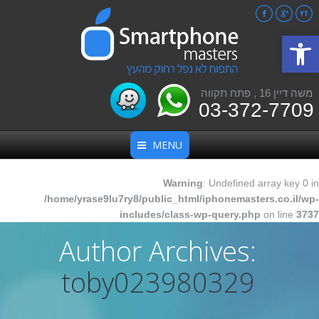
Facebook
Google+
YouTube
פתח סרגל נגישות
משה דיין 16 , פתח תקווה
03-372-7709
MENU
Warning
: Undefined array key 0 in
/home/yrase9lu7ry8/public_html/iphonemasters.co.il/wp-
includes/class-wp-query.php
on line
3737
Author Archives:
toby023980329