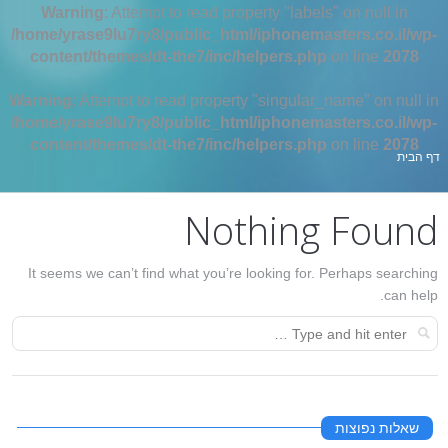
Warning
: Attempt to read property "labels" on null in
/home/yrase9lu7ry8/public_html/iphonemasters.co.il/wp-
content/themes/dt-the7/inc/helpers.php
on line
2078
Warning
: Attempt to read property "singular_name" on null in
/home/yrase9lu7ry8/public_html/iphonemasters.co.il/wp-
content/themes/dt-the7/inc/helpers.php
on line
2078
אתה כאן:
דף הבית
Nothing Found
It seems we can’t find what you’re looking for. Perhaps searching
can help.
שאלות נפוצות