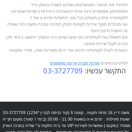
להחזיר את מכשיר הסמארטפון שלהם לשגרה באופן מידי.
סמארטפון מאסטרס הינה אחת המעבדות היחידות בישראל שמציעה
ללקוחותיה פתרון מושלם בכל סוגי התקלות מדרג א ועד ד.
אנו מנהלים מוקד שירות לקוחות למתן תמיכה טכנית ומענה לכל שאלה
או הזמנת תיקון דחוף.
אם תשאלו את לקוחותינו הם יטענו שזמן הינו המצרך החשוב ביותר ולכן
נהנים לקבל שירות מאתנו.
הצטרפו לקהל לקוחותינו ותיהנו עוד היום משירות אמין, מהיר ומקצועי.
לפרטים נוספים
אודות חברת אייפון מאסטרס
התקשר עכשיו:
03-3727709
משה דיין 16 פתח תקווה , קומה 5 (קוד כניסה לבניין *1234) 03-3727709
שעות פעילות : ימים א-ה בשעות 11:30 - 20:00 (בימי ו' סגור) מקום חנייה
מסודר במקום | אפשרות לשירות VIP עד בית הלקוח ע"י שליח במרכז הארץ.