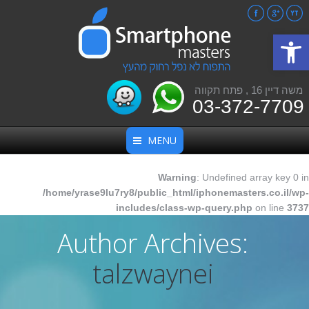
Facebook
Google+
YouTube
פתח סרגל נגישות
משה דיין 16 , פתח תקווה
03-372-7709
MENU
Warning
: Undefined array key 0 in
/home/yrase9lu7ry8/public_html/iphonemasters.co.il/wp-
includes/class-wp-query.php
on line
3737
Author Archives:
talzwaynei