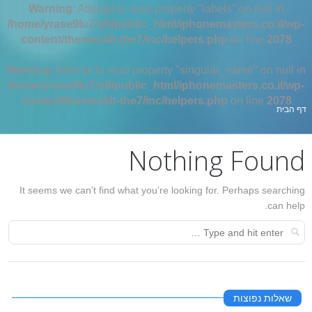
Warning
: Attempt to read property "labels" on null in
/home/yrase9lu7ry8/public_html/iphonemasters.co.il/wp-
content/themes/dt-the7/inc/helpers.php
on line
2078
Warning
: Attempt to read property "singular_name" on null in
/home/yrase9lu7ry8/public_html/iphonemasters.co.il/wp-
content/themes/dt-the7/inc/helpers.php
on line
2078
אתה כאן:
דף הבית
Nothing Found
It seems we can’t find what you’re looking for. Perhaps searching
can help.
שאלות נפוצות