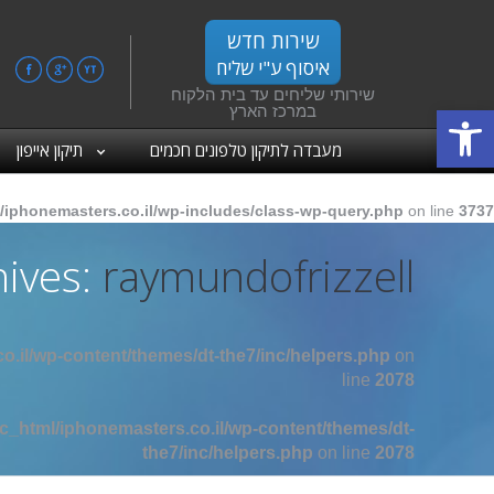
שירות חדש
איסוף ע"י שליח
ebook
Google+
YouTube
שירותי שליחים עד בית הלקוח
פתח סרגל נגישות
במרכז הארץ
מעבדה לתיקון טלפונים חכמים
תיקון אייפון
/iphonemasters.co.il/wp-includes/class-wp-query.php
on line
3737
hives:
raymundofrizzell
o.il/wp-content/themes/dt-the7/inc/helpers.php
on
line
2078
c_html/iphonemasters.co.il/wp-content/themes/dt-
the7/inc/helpers.php
on line
2078