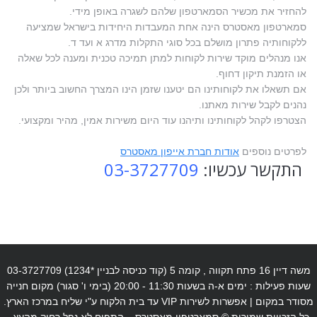
להחזיר את מכשיר הסמארטפון שלהם לשגרה באופן מידי.
סמארטפון מאסטרס הינה אחת המעבדות היחידות בישראל שמציעה
ללקוחותיה פתרון מושלם בכל סוגי התקלות מדרג א ועד ד.
אנו מנהלים מוקד שירות לקוחות למתן תמיכה טכנית ומענה לכל שאלה
או הזמנת תיקון דחוף.
אם תשאלו את לקוחותינו הם יטענו שזמן הינו המצרך החשוב ביותר ולכן
נהנים לקבל שירות מאתנו.
הצטרפו לקהל לקוחותינו ותיהנו עוד היום משירות אמין, מהיר ומקצועי.
לפרטים נוספים
אודות חברת אייפון מאסטרס
התקשר עכשיו:
03-3727709
משה דיין 16 פתח תקווה , קומה 5 (קוד כניסה לבניין *1234) 03-3727709
שעות פעילות : ימים א-ה בשעות 11:30 - 20:00 (בימי ו' סגור) מקום חנייה
מסודר במקום | אפשרות לשירות VIP עד בית הלקוח ע"י שליח במרכז הארץ.