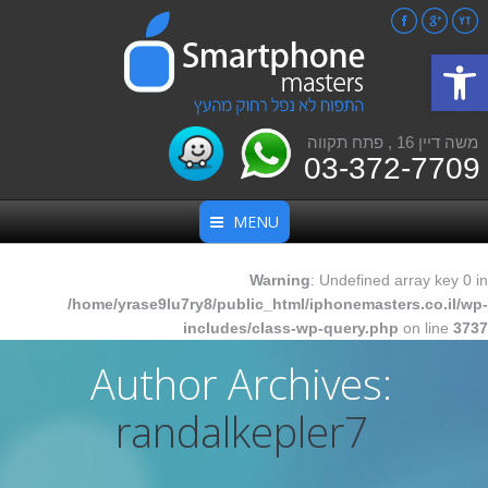
Facebook
Google+
YouTube
פתח סרגל נגישות
משה דיין 16 , פתח תקווה
03-372-7709
MENU
Warning
: Undefined array key 0 in
/home/yrase9lu7ry8/public_html/iphonemasters.co.il/wp-
includes/class-wp-query.php
on line
3737
Author Archives:
randalkepler7