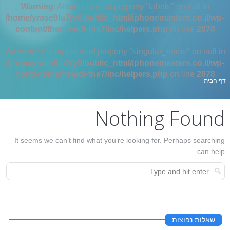
Warning
: Attempt to read property "labels" on null in
/home/yrase9lu7ry8/public_html/iphonemasters.co.il/wp-
content/themes/dt-the7/inc/helpers.php
on line
2078
Warning
: Attempt to read property "singular_name" on null in
/home/yrase9lu7ry8/public_html/iphonemasters.co.il/wp-
content/themes/dt-the7/inc/helpers.php
on line
2078
אתה כאן:
דף הבית
Nothing Found
It seems we can’t find what you’re looking for. Perhaps searching
can help.
שאלות נפוצות