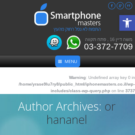
Facebook
Google+
YouTube
פתח סרגל נגישות
משה דיין 16 , פתח תקווה
03-372-7709
MENU
Warning
: Undefined array key 0 in
/home/yrase9lu7ry8/public_html/iphonemasters.co.il/wp-
includes/class-wp-query.php
on line
3737
Author Archives:
or
hananel