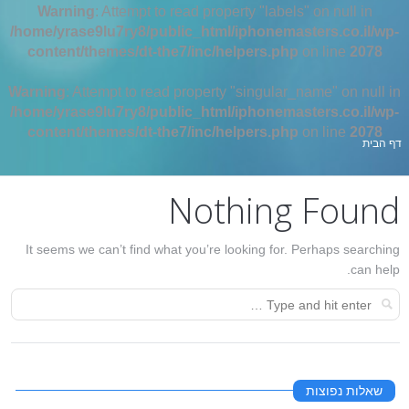
Warning
: Attempt to read property "labels" on null in
/home/yrase9lu7ry8/public_html/iphonemasters.co.il/wp-
content/themes/dt-the7/inc/helpers.php
on line
2078
Warning
: Attempt to read property "singular_name" on null in
/home/yrase9lu7ry8/public_html/iphonemasters.co.il/wp-
content/themes/dt-the7/inc/helpers.php
on line
2078
אתה כאן:
דף הבית
Nothing Found
It seems we can’t find what you’re looking for. Perhaps searching
can help.
שאלות נפוצות