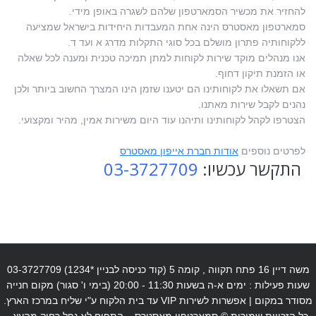
להחזיר את מכשיר הסמארטפון שלהם לשגרה באופן מידי.
סמארטפון מאסטרס הינה אחת המעבדות היחידות בישראל שמציעה
ללקוחותיה פתרון מושלם בכל סוגי התקלות מדרג א ועד ד.
אנו מנהלים מוקד שירות לקוחות למתן תמיכה טכנית ומענה לכל שאלה
או הזמנת תיקון דחוף.
אם תשאלו את לקוחותינו הם יטענו שזמן הינו המצרך החשוב ביותר ולכן
נהנים לקבל שירות מאתנו.
הצטרפו לקהל לקוחותינו ותיהנו עוד היום משירות אמין, מהיר ומקצועי.
לפרטים נוספים
אודות חברת אייפון מאסטרס
התקשר עכשיו:
03-3727709
משה דיין 16 פתח תקווה , קומה 5 (קוד כניסה לבניין *1234) 03-3727709
שעות פעילות : ימים א-ה בשעות 11:30 - 20:00 (בימי ו' סגור) מקום חנייה
מסודר במקום | אפשרות לשירות VIP עד בית הלקוח ע"י שליח במרכז הארץ.