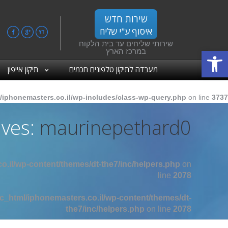
שירות חדש
איסוף ע"י שליח
ebook
Google+
YouTube
שירותי שליחים עד בית הלקוח
פתח סרגל נגישות
במרכז הארץ
מעבדה לתיקון טלפונים חכמים
תיקון אייפון
/iphonemasters.co.il/wp-includes/class-wp-query.php
on line
3737
ives:
maurinepethard0
o.il/wp-content/themes/dt-the7/inc/helpers.php
on
line
2078
c_html/iphonemasters.co.il/wp-content/themes/dt-
the7/inc/helpers.php
on line
2078