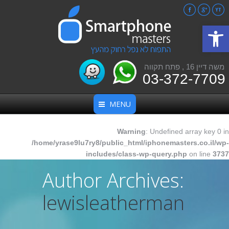
Facebook
Google+
YouTube
פתח סרגל נגישות
משה דיין 16 , פתח תקווה
03-372-7709
MENU
Warning
: Undefined array key 0 in
/home/yrase9lu7ry8/public_html/iphonemasters.co.il/wp-
includes/class-wp-query.php
on line
3737
Author Archives:
lewisleatherman