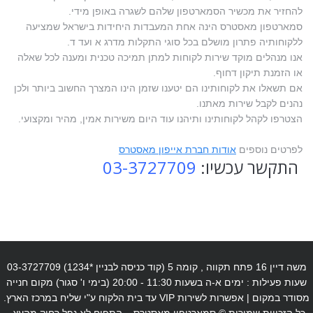
להחזיר את מכשיר הסמארטפון שלהם לשגרה באופן מידי.
סמארטפון מאסטרס הינה אחת המעבדות היחידות בישראל שמציעה
ללקוחותיה פתרון מושלם בכל סוגי התקלות מדרג א ועד ד.
אנו מנהלים מוקד שירות לקוחות למתן תמיכה טכנית ומענה לכל שאלה
או הזמנת תיקון דחוף.
אם תשאלו את לקוחותינו הם יטענו שזמן הינו המצרך החשוב ביותר ולכן
נהנים לקבל שירות מאתנו.
הצטרפו לקהל לקוחותינו ותיהנו עוד היום משירות אמין, מהיר ומקצועי.
לפרטים נוספים
אודות חברת אייפון מאסטרס
התקשר עכשיו:
03-3727709
משה דיין 16 פתח תקווה , קומה 5 (קוד כניסה לבניין *1234) 03-3727709
שעות פעילות : ימים א-ה בשעות 11:30 - 20:00 (בימי ו' סגור) מקום חנייה
מסודר במקום | אפשרות לשירות VIP עד בית הלקוח ע"י שליח במרכז הארץ.