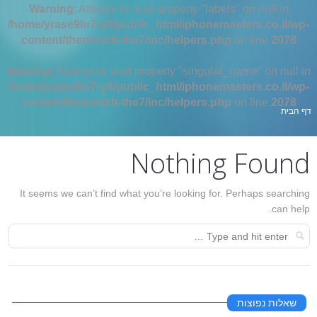
Warning
: Attempt to read property "labels" on null in
/home/yrase9lu7ry8/public_html/iphonemasters.co.il/wp-
content/themes/dt-the7/inc/helpers.php
on line
2078
Warning
: Attempt to read property "singular_name" on null in
/home/yrase9lu7ry8/public_html/iphonemasters.co.il/wp-
content/themes/dt-the7/inc/helpers.php
on line
2078
אתה כאן:
דף הבית
Nothing Found
It seems we can’t find what you’re looking for. Perhaps searching
can help.
שאלות נפוצות