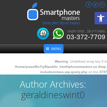
Facebook
Google+
YouTube
פתח סרגל נגישות
משה דיין 16 , פתח תקווה
03-372-7709
MENU
Warning
: Undefined array key 0 in
/home/yrase9lu7ry8/public_html/iphonemasters.co.il/wp-
includes/class-wp-query.php
on line
3737
Author Archives:
geraldineswint0