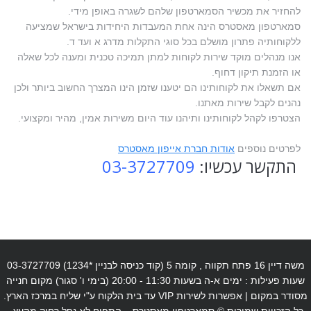
להחזיר את מכשיר הסמארטפון שלהם לשגרה באופן מידי.
סמארטפון מאסטרס הינה אחת המעבדות היחידות בישראל שמציעה
ללקוחותיה פתרון מושלם בכל סוגי התקלות מדרג א ועד ד.
אנו מנהלים מוקד שירות לקוחות למתן תמיכה טכנית ומענה לכל שאלה
או הזמנת תיקון דחוף.
אם תשאלו את לקוחותינו הם יטענו שזמן הינו המצרך החשוב ביותר ולכן
נהנים לקבל שירות מאתנו.
הצטרפו לקהל לקוחותינו ותיהנו עוד היום משירות אמין, מהיר ומקצועי.
לפרטים נוספים
אודות חברת אייפון מאסטרס
התקשר עכשיו:
03-3727709
משה דיין 16 פתח תקווה , קומה 5 (קוד כניסה לבניין *1234) 03-3727709
שעות פעילות : ימים א-ה בשעות 11:30 - 20:00 (בימי ו' סגור) מקום חנייה
מסודר במקום | אפשרות לשירות VIP עד בית הלקוח ע"י שליח במרכז הארץ.