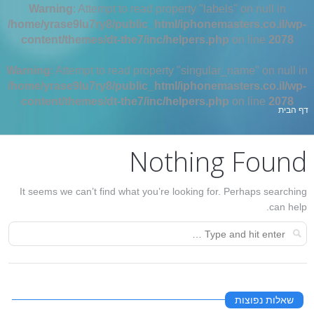
Warning
: Attempt to read property "labels" on null in
/home/yrase9lu7ry8/public_html/iphonemasters.co.il/wp-
content/themes/dt-the7/inc/helpers.php
on line
2078
Warning
: Attempt to read property "singular_name" on null in
/home/yrase9lu7ry8/public_html/iphonemasters.co.il/wp-
content/themes/dt-the7/inc/helpers.php
on line
2078
אתה כאן:
דף הבית
Nothing Found
It seems we can’t find what you’re looking for. Perhaps searching
can help.
שאלות נפוצות