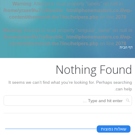
Warning
: Attempt to read property "labels" on null in
/home/yrase9lu7ry8/public_html/iphonemasters.co.il/wp-
content/themes/dt-the7/inc/helpers.php
on line
2078
Warning
: Attempt to read property "singular_name" on null in
/home/yrase9lu7ry8/public_html/iphonemasters.co.il/wp-
content/themes/dt-the7/inc/helpers.php
on line
2078
אתה כאן:
דף הבית
Nothing Found
It seems we can’t find what you’re looking for. Perhaps searching
can help.
שאלות נפוצות