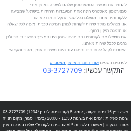
להחזיר את מכשיר הסמארטפון שלהם לשגרה באופן מידי.
סמארטפון מאסטרס הינה אחת המעבדות היחידות בישראל שמציעה
ללקוחותיה פתרון מושלם בכל סוגי התקלות מדרג א ועד ד.
אנו מנהלים מוקד שירות לקוחות למתן תמיכה טכנית ומענה לכל שאלה
או הזמנת תיקון דחוף.
אם תשאלו את לקוחותינו הם יטענו שזמן הינו המצרך החשוב ביותר ולכן
נהנים לקבל שירות מאתנו.
הצטרפו לקהל לקוחותינו ותיהנו עוד היום משירות אמין, מהיר ומקצועי.
לפרטים נוספים
אודות חברת אייפון מאסטרס
התקשר עכשיו:
03-3727709
משה דיין 16 פתח תקווה , קומה 5 (קוד כניסה לבניין *1234) 03-3727709
שעות פעילות : ימים א-ה בשעות 11:30 - 20:00 (בימי ו' סגור) מקום חנייה
מסודר במקום | אפשרות לשירות VIP עד בית הלקוח ע"י שליח במרכז הארץ.