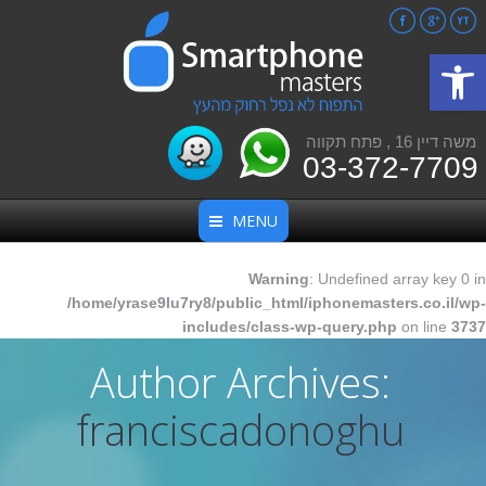
Facebook
Google+
YouTube
פתח סרגל נגישות
משה דיין 16 , פתח תקווה
03-372-7709
MENU
Warning
: Undefined array key 0 in
/home/yrase9lu7ry8/public_html/iphonemasters.co.il/wp-
includes/class-wp-query.php
on line
3737
Author Archives:
franciscadonoghu