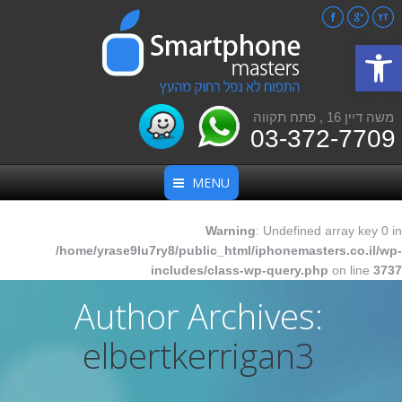
Facebook
Google+
YouTube
פתח סרגל נגישות
משה דיין 16 , פתח תקווה
03-372-7709
MENU
Warning
: Undefined array key 0 in
/home/yrase9lu7ry8/public_html/iphonemasters.co.il/wp-
includes/class-wp-query.php
on line
3737
Author Archives:
elbertkerrigan3