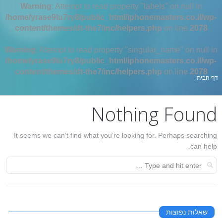
Warning
: Attempt to read property "labels" on null in
/home/yrase9lu7ry8/public_html/iphonemasters.co.il/wp-
content/themes/dt-the7/inc/helpers.php
on line
2078
Warning
: Attempt to read property "singular_name" on null in
/home/yrase9lu7ry8/public_html/iphonemasters.co.il/wp-
content/themes/dt-the7/inc/helpers.php
on line
2078
אתה כאן:
דף הבית
Nothing Found
It seems we can’t find what you’re looking for. Perhaps searching
can help.
שאלות נפוצות