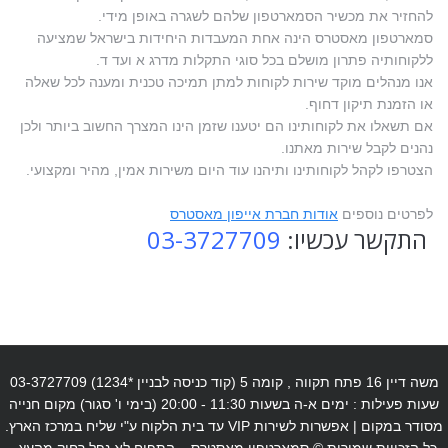
להחזיר את מכשיר הסמארטפון שלהם לשגרה באופן מידי.
סמארטפון מאסטרס הינה אחת המעבדות היחידות בישראל שמציעה
ללקוחותיה פתרון מושלם בכל סוגי התקלות מדרג א ועד ד.
אנו מנהלים מוקד שירות לקוחות למתן תמיכה טכנית ומענה לכל שאלה
או הזמנת תיקון דחוף.
אם תשאלו את לקוחותינו הם יטענו שזמן הינו המצרך החשוב ביותר ולכן
נהנים לקבל שירות מאתנו.
הצטרפו לקהל לקוחותינו ותיהנו עוד היום משירות אמין, מהיר ומקצועי.
לפרטים נוספים
אודות חברת אייפון מאסטרס
התקשר עכשיו:
03-3727709
משה דיין 16 פתח תקווה , קומה 5 (קוד כניסה לבניין *1234) 03-3727709
שעות פעילות : ימים א-ה בשעות 11:30 - 20:00 (בימי ו' סגור) מקום חנייה
מסודר במקום | אפשרות לשירות VIP עד בית הלקוח ע"י שליח במרכז הארץ.