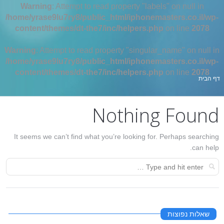
Warning
: Attempt to read property "labels" on null in
/home/yrase9lu7ry8/public_html/iphonemasters.co.il/wp-
content/themes/dt-the7/inc/helpers.php
on line
2078
Warning
: Attempt to read property "singular_name" on null in
/home/yrase9lu7ry8/public_html/iphonemasters.co.il/wp-
content/themes/dt-the7/inc/helpers.php
on line
2078
אתה כאן:
דף הבית
Nothing Found
It seems we can’t find what you’re looking for. Perhaps searching
can help.
שאלות נפוצות