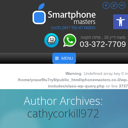
Facebook
Google+
YouTube
פתח סרגל נגישות
משה דיין 16 , פתח תקווה
03-372-7709
MENU
Warning
: Undefined array key 0 in
/home/yrase9lu7ry8/public_html/iphonemasters.co.il/wp-
includes/class-wp-query.php
on line
3737
Author Archives:
cathycorkill972