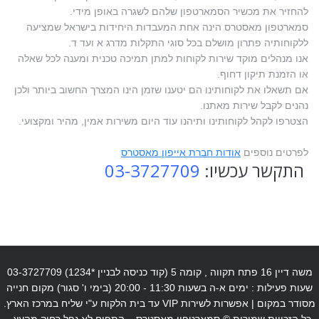
להחזיר את מכשיר הסמארטפון שלהם לשגרה באופן מידי.
סמארטפון מאסטרס הינה אחת המעבדות היחידות בישראל שמציעה
ללקוחותיה פתרון מושלם בכל סוגי התקלות מדרג א ועד ד.
אנו מנהלים מוקד שירות לקוחות למתן תמיכה טכנית ומענה לכל שאלה
או הזמנת תיקון דחוף.
אם תשאלו את לקוחותינו הם יטענו שזמן הינו המצרך החשוב ביותר ולכן
נהנים לקבל שירות מאתנו.
הצטרפו לקהל לקוחותינו ותיהנו עוד היום משירות אמין, מהיר ומקצועי.
לפרטים נוספים
אודות חברת אייפון מאסטרס
התקשר עכשיו:
03-3727709
משה דיין 16 פתח תקווה , קומה 5 (קוד כניסה לבניין *1234) 03-3727709
שעות פעילות : ימים א-ה בשעות 11:30 - 20:00 (בימי ו' סגור) מקום חנייה
מסודר במקום | אפשרות לשירות VIP עד בית הלקוח ע"י שליח במרכז הארץ.