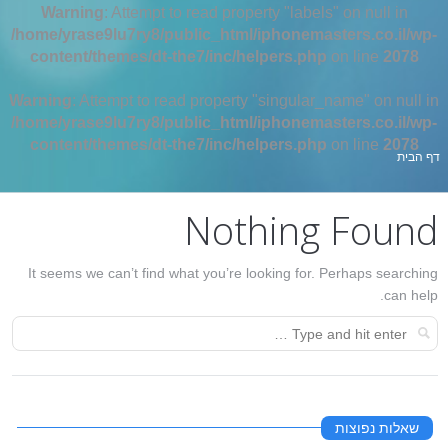
Warning
: Attempt to read property "labels" on null in
/home/yrase9lu7ry8/public_html/iphonemasters.co.il/wp-
content/themes/dt-the7/inc/helpers.php
on line
2078
Warning
: Attempt to read property "singular_name" on null in
/home/yrase9lu7ry8/public_html/iphonemasters.co.il/wp-
content/themes/dt-the7/inc/helpers.php
on line
2078
אתה כאן:
דף הבית
Nothing Found
It seems we can’t find what you’re looking for. Perhaps searching
can help.
שאלות נפוצות