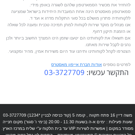
להחזיר את מכשיר הסמארטפון שלהם לשגרה באופן מידי.
סמארטפון מאסטרס הינה אחת המעבדות היחידות בישראל שמציעה
ללקוחותיה פתרון מושלם בכל סוגי התקלות מדרג א ועד ד.
אנו מנהלים מוקד שירות לקוחות למתן תמיכה טכנית ומענה לכל שאלה
או הזמנת תיקון דחוף.
אם תשאלו את לקוחותינו הם יטענו שזמן הינו המצרך החשוב ביותר ולכן
נהנים לקבל שירות מאתנו.
הצטרפו לקהל לקוחותינו ותיהנו עוד היום משירות אמין, מהיר ומקצועי.
לפרטים נוספים
אודות חברת אייפון מאסטרס
התקשר עכשיו:
03-3727709
משה דיין 16 פתח תקווה , קומה 5 (קוד כניסה לבניין *1234) 03-3727709
שעות פעילות : ימים א-ה בשעות 11:30 - 20:00 (בימי ו' סגור) מקום חנייה
מסודר במקום | אפשרות לשירות VIP עד בית הלקוח ע"י שליח במרכז הארץ.