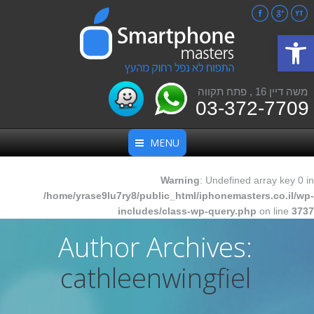
Facebook
Google+
YouTube
פתח סרגל נגישות
משה דיין 16 , פתח תקווה
03-372-7709
MENU
Warning
: Undefined array key 0 in
/home/yrase9lu7ry8/public_html/iphonemasters.co.il/wp-
includes/class-wp-query.php
on line
3737
Author Archives:
cathleenwingfiel