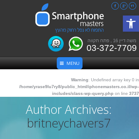
Facebook
Google+
YouTube
פתח סרגל נגישות
משה דיין 16 , פתח תקווה
03-372-7709
MENU
Warning
: Undefined array key 0 in
/home/yrase9lu7ry8/public_html/iphonemasters.co.il/wp-
includes/class-wp-query.php
on line
3737
Author Archives:
britneychavers7