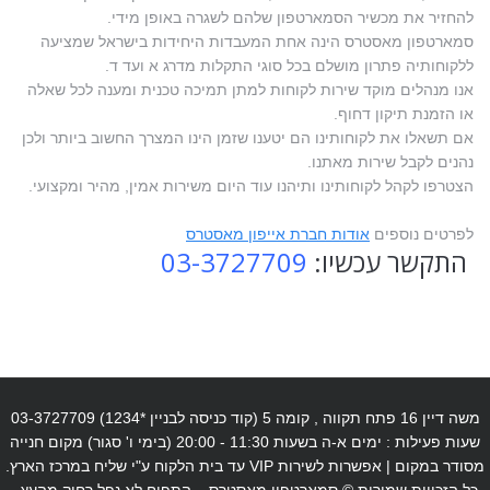
להחזיר את מכשיר הסמארטפון שלהם לשגרה באופן מידי.
סמארטפון מאסטרס הינה אחת המעבדות היחידות בישראל שמציעה
ללקוחותיה פתרון מושלם בכל סוגי התקלות מדרג א ועד ד.
אנו מנהלים מוקד שירות לקוחות למתן תמיכה טכנית ומענה לכל שאלה
או הזמנת תיקון דחוף.
אם תשאלו את לקוחותינו הם יטענו שזמן הינו המצרך החשוב ביותר ולכן
נהנים לקבל שירות מאתנו.
הצטרפו לקהל לקוחותינו ותיהנו עוד היום משירות אמין, מהיר ומקצועי.
לפרטים נוספים
אודות חברת אייפון מאסטרס
התקשר עכשיו:
03-3727709
משה דיין 16 פתח תקווה , קומה 5 (קוד כניסה לבניין *1234) 03-3727709
שעות פעילות : ימים א-ה בשעות 11:30 - 20:00 (בימי ו' סגור) מקום חנייה
מסודר במקום | אפשרות לשירות VIP עד בית הלקוח ע"י שליח במרכז הארץ.