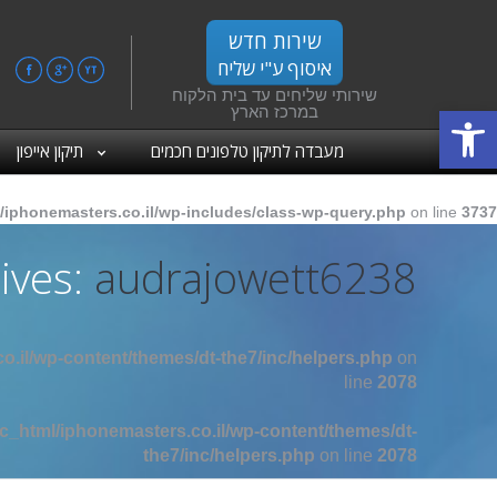
שירות חדש
איסוף ע"י שליח
ebook
Google+
YouTube
שירותי שליחים עד בית הלקוח
פתח סרגל נגישות
במרכז הארץ
מעבדה לתיקון טלפונים חכמים
תיקון אייפון
/iphonemasters.co.il/wp-includes/class-wp-query.php
on line
3737
ives:
audrajowett6238
o.il/wp-content/themes/dt-the7/inc/helpers.php
on
line
2078
c_html/iphonemasters.co.il/wp-content/themes/dt-
the7/inc/helpers.php
on line
2078