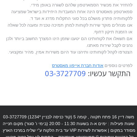
להחזיר את מכשיר הסמארטפון שלהם לשגרה באופן מידי.
סמארטפון מאסטרס הינה אחת המעבדות היחידות בישראל שמציעה
ללקוחותיה פתרון מושלם בכל סוגי התקלות מדרג א ועד ד.
אנו מנהלים מוקד שירות לקוחות למתן תמיכה טכנית ומענה לכל שאלה
או הזמנת תיקון דחוף.
אם תשאלו את לקוחותינו הם יטענו שזמן הינו המצרך החשוב ביותר ולכן
נהנים לקבל שירות מאתנו.
הצטרפו לקהל לקוחותינו ותיהנו עוד היום משירות אמין, מהיר ומקצועי.
לפרטים נוספים
אודות חברת אייפון מאסטרס
התקשר עכשיו:
03-3727709
משה דיין 16 פתח תקווה , קומה 5 (קוד כניסה לבניין *1234) 03-3727709
שעות פעילות : ימים א-ה בשעות 11:30 - 20:00 (בימי ו' סגור) מקום חנייה
מסודר במקום | אפשרות לשירות VIP עד בית הלקוח ע"י שליח במרכז הארץ.