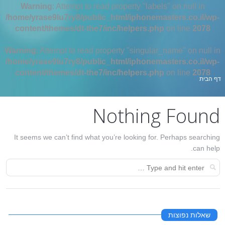
Warning
: Attempt to read property "labels" on null in
/home/yrase9lu7ry8/public_html/iphonemasters.co.il/wp-
content/themes/dt-the7/inc/helpers.php
on line
2078
Warning
: Attempt to read property "singular_name" on null in
/home/yrase9lu7ry8/public_html/iphonemasters.co.il/wp-
content/themes/dt-the7/inc/helpers.php
on line
2078
אתה כאן:
דף הבית
Nothing Found
It seems we can’t find what you’re looking for. Perhaps searching
can help.
שאלות נפוצות