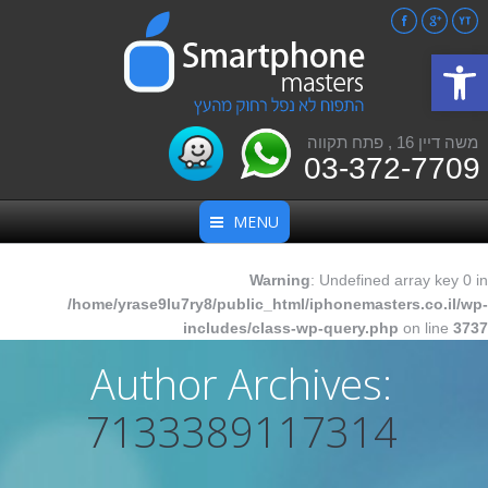
Facebook
Google+
YouTube
פתח סרגל נגישות
משה דיין 16 , פתח תקווה
03-372-7709
MENU
Warning
: Undefined array key 0 in
/home/yrase9lu7ry8/public_html/iphonemasters.co.il/wp-
includes/class-wp-query.php
on line
3737
Author Archives:
7133389117314