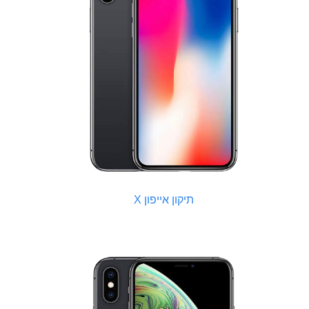
תיקון אייפון X