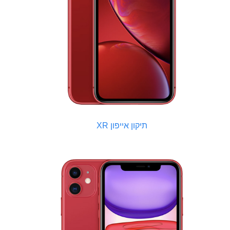
תיקון אייפון XR