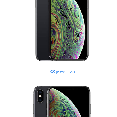
תיקון אייפון XS