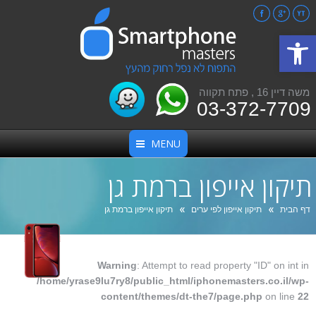
Facebook
Google+
YouTube
פתח סרגל נגישות
משה דיין 16 , פתח תקווה
03-372-7709
MENU
תיקון אייפון ברמת גן
אתה כאן:
דף הבית
תיקון אייפון לפי ערים
תיקון אייפון ברמת גן
Warning
: Attempt to read property "ID" on int in
/home/yrase9lu7ry8/public_html/iphonemasters.co.il/wp-
content/themes/dt-the7/page.php
on line
22