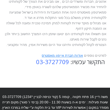
ארגונים, חברות ומשרדים רבים , אנו מבינים את הצורך של לקוחותינו
להחזיר את מכשיר הסמארטפון שלהם לשגרה באופן מידי.
סמארטפון מאסטרס הינה אחת המעבדות היחידות בישראל שמציעה
ללקוחותיה פתרון מושלם בכל סוגי התקלות מדרג א ועד ד.
אנו מנהלים מוקד שירות לקוחות למתן תמיכה טכנית ומענה לכל שאלה
או הזמנת תיקון דחוף.
אם תשאלו את לקוחותינו הם יטענו שזמן הינו המצרך החשוב ביותר ולכן
נהנים לקבל שירות מאתנו.
הצטרפו לקהל לקוחותינו ותיהנו עוד היום משירות אמין, מהיר ומקצועי.
לפרטים נוספים
אודות חברת אייפון מאסטרס
התקשר עכשיו:
03-3727709
משה דיין 16 פתח תקווה , קומה 5 (קוד כניסה לבניין *1234) 03-3727709
שעות פעילות : ימים א-ה בשעות 11:30 - 20:00 (בימי ו' סגור) מקום חנייה
מסודר במקום | אפשרות לשירות VIP עד בית הלקוח ע"י שליח במרכז הארץ.