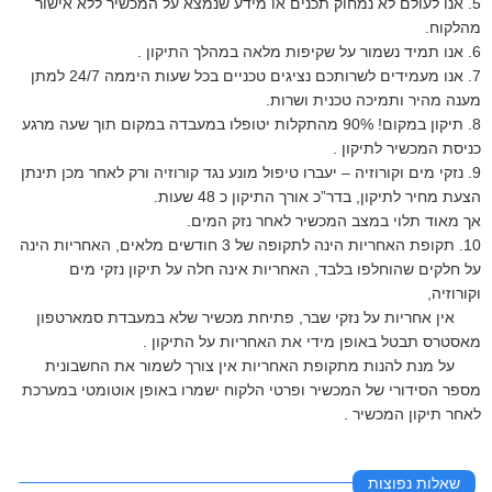
5. אנו לעולם לא נמחוק תכנים או מידע שנמצא על המכשיר ללא אישור
מהלקוח.
6. אנו תמיד נשמור על שקיפות מלאה במהלך התיקון .
7. אנו מעמידים לשרותכם נציגים טכניים בכל שעות היממה 24/7 למתן
מענה מהיר ותמיכה טכנית ושרות.
8. תיקון במקום! 90% מהתקלות יטופלו במעבדה במקום תוך שעה מרגע
כניסת המכשיר לתיקון .
9. נזקי מים וקורוזיה – יעברו טיפול מונע נגד קורוזיה ורק לאחר מכן תינתן
הצעת מחיר לתיקון, בדר”כ אורך התיקון כ 48 שעות.
אך מאוד תלוי במצב המכשיר לאחר נזק המים.
10. תקופת האחריות הינה לתקופה של 3 חודשים מלאים, האחריות הינה
על חלקים שהוחלפו בלבד, האחריות אינה חלה על תיקון נזקי מים
וקורוזיה,
אין אחריות על נזקי שבר, פתיחת מכשיר שלא במעבדת סמארטפון
מאסטרס תבטל באופן מידי את האחריות על התיקון .
על מנת להנות מתקופת האחריות אין צורך לשמור את החשבונית
מספר הסידורי של המכשיר ופרטי הלקוח ישמרו באופן אוטומטי במערכת
לאחר תיקון המכשיר .
שאלות נפוצות