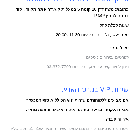
כתובת: משה דיין 16 קומה 5 במעלית ק.אריה פתח תקווה. קוד
כניסה לבניין *1234′
שעות קבלת קהל:
ימים א -‘ , ה
‘ – בין השעות 11:30 -20:00 .
ימי ו’
-סגור
לפרטים ובירורים נוספים
ניתן ליצור קשר עם מוקד השירות 03-372-7709
שירות VIP במרכז הארץ.
אנו מציעים ללקוחותינו שירות VIP הכולל איסוף המכשיר
מבית הלקוח , בדיקה בחינם, מתן דיאגנוזה והצעת מחיר.
איך זה עובד?
מסרו את פרטיכם וכתובתכם לנציג השירות, ומיד ישלח לביתכם שליח