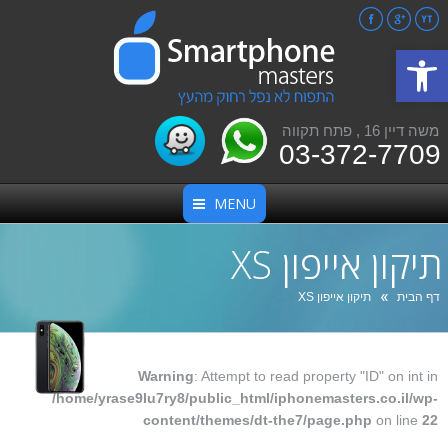
Facebook
Google+
YouTube
פתח סרגל נגישות
משה דיין 16 , פתח תקווה
03-372-7709
MENU
תיקון אייפון XS
אתה כאן:
דף הבית
תיקון אייפון XS
Warning
: Attempt to read property "ID" on int in
/home/yrase9lu7ry8/public_html/iphonemasters.co.il/wp-
content/themes/dt-the7/page.php
on line
22