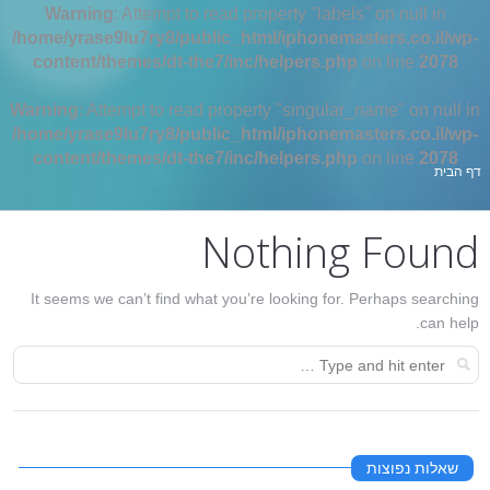
Warning
: Attempt to read property "labels" on null in
/home/yrase9lu7ry8/public_html/iphonemasters.co.il/wp-
content/themes/dt-the7/inc/helpers.php
on line
2078
Warning
: Attempt to read property "singular_name" on null in
/home/yrase9lu7ry8/public_html/iphonemasters.co.il/wp-
content/themes/dt-the7/inc/helpers.php
on line
2078
אתה כאן:
דף הבית
Nothing Found
It seems we can’t find what you’re looking for. Perhaps searching
can help.
שאלות נפוצות