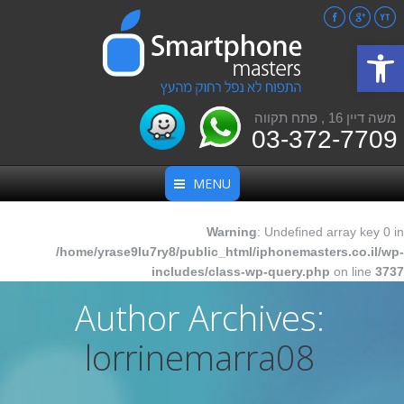
Facebook
Google+
YouTube
פתח סרגל נגישות
משה דיין 16 , פתח תקווה
03-372-7709
MENU
Warning
: Undefined array key 0 in
/home/yrase9lu7ry8/public_html/iphonemasters.co.il/wp-
includes/class-wp-query.php
on line
3737
Author Archives:
lorrinemarra08