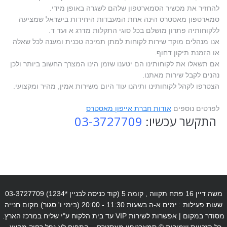
להחזיר את מכשיר הסמארטפון שלהם לשגרה באופן מידי.
סמארטפון מאסטרס הינה אחת המעבדות היחידות בישראל שמציעה
ללקוחותיה פתרון מושלם בכל סוגי התקלות מדרג א ועד ד.
אנו מנהלים מוקד שירות לקוחות למתן תמיכה טכנית ומענה לכל שאלה
או הזמנת תיקון דחוף.
אם תשאלו את לקוחותינו הם יטענו שזמן הינו המצרך החשוב ביותר ולכן
נהנים לקבל שירות מאתנו.
הצטרפו לקהל לקוחותינו ותיהנו עוד היום משירות אמין, מהיר ומקצועי.
לפרטים נוספים
אודות חברת אייפון מאסטרס
התקשר עכשיו:
03-3727709
משה דיין 16 פתח תקווה , קומה 5 (קוד כניסה לבניין *1234) 03-3727709
שעות פעילות : ימים א-ה בשעות 11:30 - 20:00 (בימי ו' סגור) מקום חנייה
מסודר במקום | אפשרות לשירות VIP עד בית הלקוח ע"י שליח במרכז הארץ.