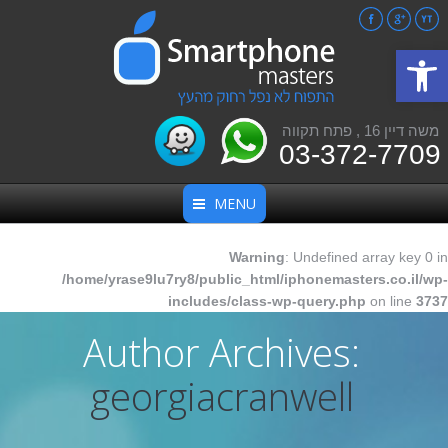
Facebook
Google+
YouTube
פתח סרגל נגישות
משה דיין 16 , פתח תקווה
03-372-7709
MENU
Warning
: Undefined array key 0 in
/home/yrase9lu7ry8/public_html/iphonemasters.co.il/wp-
includes/class-wp-query.php
on line
3737
Author Archives:
georgiacranwell