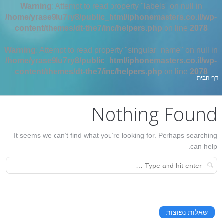
Warning
: Attempt to read property "labels" on null in
/home/yrase9lu7ry8/public_html/iphonemasters.co.il/wp-
content/themes/dt-the7/inc/helpers.php
on line
2078
Warning
: Attempt to read property "singular_name" on null in
/home/yrase9lu7ry8/public_html/iphonemasters.co.il/wp-
content/themes/dt-the7/inc/helpers.php
on line
2078
אתה כאן:
דף הבית
Nothing Found
It seems we can’t find what you’re looking for. Perhaps searching
can help.
שאלות נפוצות