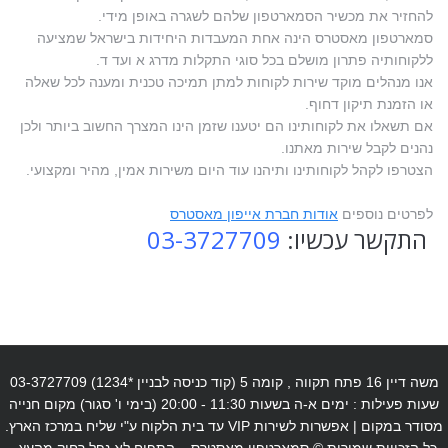
להחזיר את מכשיר הסמארטפון שלהם לשגרה באופן מידי.
סמארטפון מאסטרס הינה אחת המעבדות היחידות בישראל שמציעה
ללקוחותיה פתרון מושלם בכל סוגי התקלות מדרג א ועד ד.
אנו מנהלים מוקד שירות לקוחות למתן תמיכה טכנית ומענה לכל שאלה
או הזמנת תיקון דחוף.
אם תשאלו את לקוחותינו הם יטענו שזמן הינו המצרך החשוב ביותר ולכן
נהנים לקבל שירות מאתנו.
הצטרפו לקהל לקוחותינו ותיהנו עוד היום משירות אמין, מהיר ומקצועי.
לפרטים נוספים
אודות חברת אייפון מאסטרס
התקשר עכשיו:
03-3727709
משה דיין 16 פתח תקווה , קומה 5 (קוד כניסה לבניין *1234) 03-3727709
שעות פעילות : ימים א-ה בשעות 11:30 - 20:00 (בימי ו' סגור) מקום חנייה
מסודר במקום | אפשרות לשירות VIP עד בית הלקוח ע"י שליח במרכז הארץ.