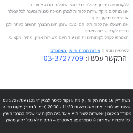
ללקוחותיה פתרון מושלם בכל סוגי התקלות מדרג א ועד ד.
אנו מנהלים מוקד שירות לקוחות למתן תמיכה טכנית ומענה לכל שאלה
או הזמנת תיקון דחוף.
אם תשאלו את לקוחותינו הם יטענו שזמן הינו המצרך החשוב ביותר ולכן
נהנים לקבל שירות מאתנו.
הצטרפו לקהל לקוחותינו ותיהנו עוד היום משירות אמין, מהיר ומקצועי.
לפרטים נוספים
אודות חברת אייפון מאסטרס
התקשר עכשיו:
03-3727709
משה דיין 16 פתח תקווה , קומה 5 (קוד כניסה לבניין *1234) 03-3727709
שעות פעילות : ימים א-ה בשעות 11:30 - 20:00 (בימי ו' סגור) מקום חנייה
מסודר במקום | אפשרות לשירות VIP עד בית הלקוח ע"י שליח במרכז הארץ.
כל הזכויות שמורות © סמארטפון מאסטרס – התפוח לא נפל רחוק מהעץ .