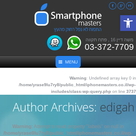
Facebook
Google+
YouTube
פתח סרגל נגישות
משה דיין 16 , פתח תקווה
03-372-7709
MENU
Warning
: Undefined array key 0 in
/home/yrase9lu7ry8/public_html/iphonemasters.co.il/wp-
includes/class-wp-query.php
on line
3737
Author Archives:
edigah
Warning
: Attempt to read property "labels" on null in
/home/yrase9lu7ry8/public_html/iphonemasters.co.il/wp-