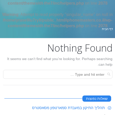
content/themes/dt-the7/inc/helpers.php
on line
2078
Warning
: Attempt to read property "singular_name" on null in
/home/yrase9lu7ry8/public_html/iphonemasters.co.il/wp-
content/themes/dt-the7/inc/helpers.php
on line
2078
אתה כאן:
דף הבית
Nothing Found
It seems we can’t find what you’re looking for. Perhaps searching
can help.
שאלות נפוצות
תהליך התיקון במעבדת סמארטפון מסאסטרס