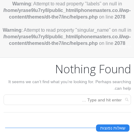
Warning
: Attempt to read property "labels" on null in
/home/yrase9lu7ry8/public_html/iphonemasters.co.il/wp-
content/themes/dt-the7/inc/helpers.php
on line
2078
Warning
: Attempt to read property "singular_name" on null in
/home/yrase9lu7ry8/public_html/iphonemasters.co.il/wp-
content/themes/dt-the7/inc/helpers.php
on line
2078
אתה כאן:
דף הבית
Nothing Found
It seems we can’t find what you’re looking for. Perhaps searching
can help.
שאלות נפוצות