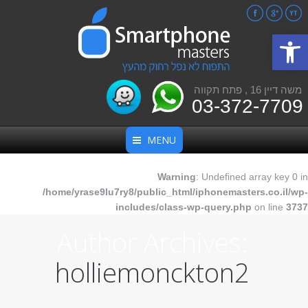
Facebook
Google+
YouTube
פתח סרגל נגישות
משה דיין 16 , פתח תקווה
03-372-7709
MENU
Warning
: Undefined array key 0 in
/home/yrase9lu7ry8/public_html/iphonemasters.co.il/wp-
includes/class-wp-query.php
on line
3737
Author Archives:
holliemonckton2