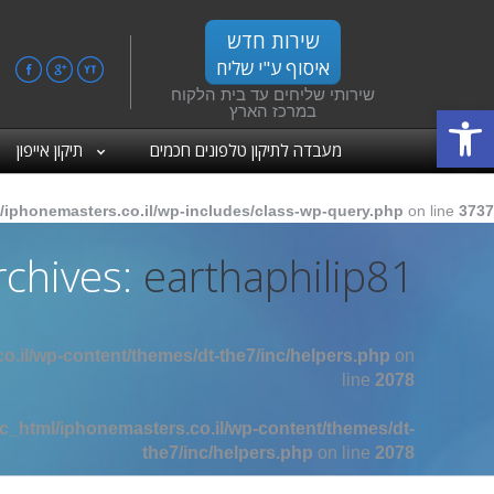
שירות חדש
איסוף ע"י שליח
ebook
Google+
YouTube
שירותי שליחים עד בית הלקוח
פתח סרגל נגישות
במרכז הארץ
מעבדה לתיקון טלפונים חכמים
תיקון אייפון
/iphonemasters.co.il/wp-includes/class-wp-query.php
on line
3737
rchives:
earthaphilip81
o.il/wp-content/themes/dt-the7/inc/helpers.php
on
line
2078
c_html/iphonemasters.co.il/wp-content/themes/dt-
the7/inc/helpers.php
on line
2078