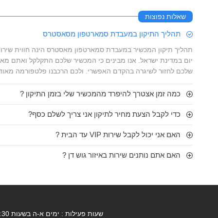
שאלות נפוצות
תהליך התיקון במעבדת סמארטפון מסאסטרס
תהליך תיקון המכשיר במעבדת סמארטפון מאסטרס הינה חווית שירות
יום במדינת ישראל. אנו מבינים כי המכשיר שלכם התקלקל ואתם מאו
שלכם לחזור לשיגרה בהקדם האפשרי. ולכם הרכבנו פלטפורמה מאוד
כמה זמן אצטרך להיפרד מהמכשיר שלי בזמן התיקון ?
כדי לקבל הצעת מחיר לתיקון אני צריך לשלם כסף?
האם אני יכול לקבל שירות VIP עד הבית ?
האם אתם נותנים שירות באיזור גוש דן ?
שעות פעילות : ימים א-ה בשעות 11:30 - 20:00 (בימי ו' סגור) מקום חנייה מסודר במקום | אפשרות לשירות VIP עד בית הלקוח ע"י שליח במרכז הארץ.