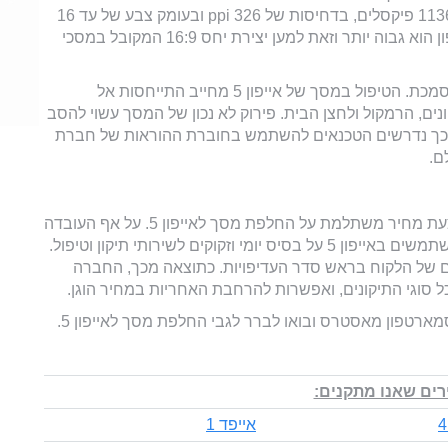
המסך של אייפון 5 הוא בגודל 4 אינצ' וברזולציה של 1136X640 פיקסלים, בדחיסות של ppi 326 ובעומק צבע של עד 16
מיליון צבעים. המסך זהה ברוחבו לדורות קודמים של האייפון הוא גבוה יותר וזאת למען יצירת יחס 16:9 המקובל במסכי
החלפת מסך לאייפון 5 מתבצעת רק במעבדה מורשית ומוסמכת. הטיפול במסך של אייפון 5 מחייב התייחסות אל
ם, הרמקול ולחצן הבית. פירוק לא נכון של המסך עשוי להסב
ע מכך נדרשים הטכנאים להשתמש בחוברת ההוראות של חברת
ם.
במעבדות של סמארטפון מאסטרס ישמחו להעניק לכם הצעת מחיר משתלמת על החלפת מסך לאייפון 5. על אף העובדה
שהוא נמצא בישראל זמן קצר, יש עשרות אלפי לקוחות המשתמשים באייפון 5 על בסיס יומי וזקוקים לשירותי תיקון וטיפול.
של הלקוח בראש סדר העדיפויות. כתוצאה מכך, החברה
 סוגי התיקונים, ואפשרות להרחבת האחריות במחיר הוגן.
מארטפון מאסטרס ובואו לברר לגבי החלפת מסך לאייפון 5.
ים שאנו מתקנים:
אייפד 1