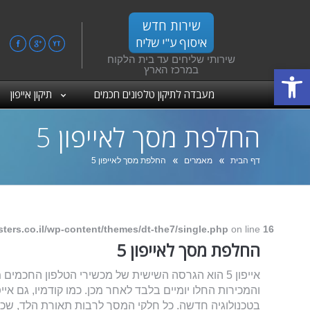
שירות חדש
איסוף ע"י שליח
ebook
Google+
YouTube
שירותי שליחים עד בית הלקוח
פתח סרגל נגישות
במרכז הארץ
מעבדה לתיקון טלפונים חכמים
תיקון אייפון
החלפת מסך לאייפון 5
אתה כאן:
דף הבית
מאמרים
החלפת מסך לאייפון 5
ters.co.il/wp-content/themes/dt-the7/single.php
on line
16
החלפת מסך לאייפון 5
בטכנולוגיה חדשה. כל חלקי המסך לרבות תאורת הלד, שכ