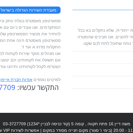
מעבדת השירות הגדולה בישראל
המתקדמים. אנו עובדים כיום עם ארג
 ייחודית, שלא נתקלים בא בכל
להחזיר את מכשיר הסמארטפון שלהם
ד לחוצים, אנו מבינים שהמטרה
סמארטפון מאסטרס הינה אחת המעב
 נוחה שתוכל לתת לכם שקט.
התקלות מדרג א ועד ד.
אנו מנהלים מוקד שירות לקוחות למ
אם תשאלו את לקוחותינו הם יטענו ש
הצטרפו לקהל לקוחותינו ותיהנו עוד 
לפרטים נוספים
אודות חברת אייפו
התקשר עכשיו:
7709
משה דיין 16 פתח תקווה , קומה 5 (קוד כניסה לבניין *1234) 03-3727709