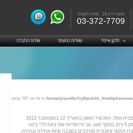
משה דיין 16 , פתח תקווה
Fac
03-372-7709
תיקון אייפד
שאלות נפוצות
אודות החברה
ad property "ID" on int in
/home/yrase9lu7ry8/public_html/iphonemas
אייפון 5 הוא הגרסה השישית של מכשירי הטלפון החכמים מבית אפל. המכשיר הושק בתאריך 12 בספטמבר 2012
והמכירות החלו יומיים בלבד לאחר מכן. כמו קודמיו, גם אייפון 5 ניחן במסך מגע, אך הייחודיות שלו באה לידי ביטוי
בת המסך והזכוכית מורכבים בשכבה אחת אחידה ובהירה.